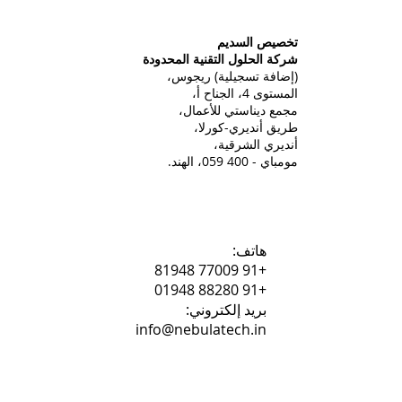
تخصيص السديم
شركة الحلول التقنية المحدودة
(إضافة تسجيلية) ريجوس،
المستوى 4، الجناح أ،
مجمع ديناستي للأعمال،
طريق أنديري-كورلا،
أنديري الشرقية،
مومباي - 400 059، الهند.
هاتف:
+91 77009 81948
+91 88280 01948
بريد إلكتروني:
info@nebulatech.in