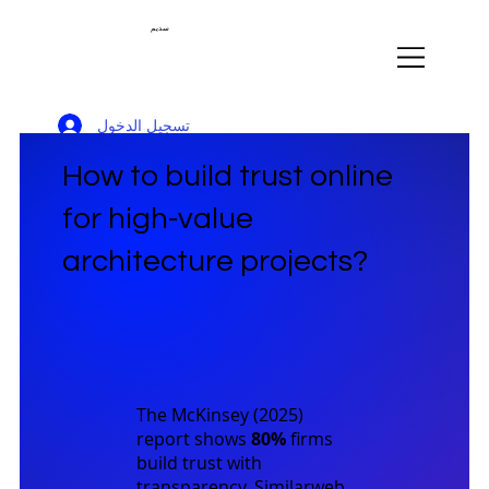
سديم
تسجيل الدخول
How to build trust online
for high-value
architecture projects?
The
McKinsey (2025)
report shows
80%
firms
build trust with
transparency.
Similarweb